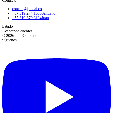
Contacto
contact@junoai.co
+57 319 274 1635
Santiago
+57 310 370 8134
Juan
Estado
Aceptando clientes
©
2026
Juno
Colombia
Síguenos